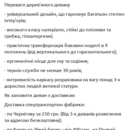
Переваги дерев'яного дивану
- універсальний дизайн, що гармонує багатьом стилям
інтер'єрів;
- високого класу матеріали, стійкі до плісняви та
грибка, гіпоалергенні;
- практична трансформація боковин моделі в 9
положень (від вертикального до горизонтального);
- ергономічні місце для сну та сидіння;
- термін служби не менше 30 років;
- витривалість каркасу розрахована на вагу понад 3-х
дорослих людей великої статури.
Як замовити диван з доставкою
Доставка спецтранспортом фабрики:
- по Чернігову за 250 грн. (Від 3-х диванів розвезення
за адресою безкоштовна);
- по Києву на Лівий берег – від 400 грн., на Правий