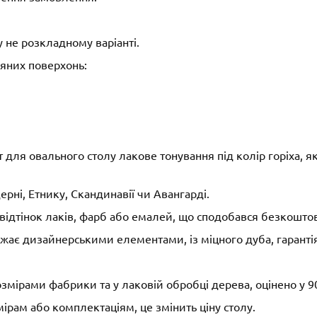
 не розкладному варіанті.
яних поверхонь:
для овального столу лакове тонування під колір горіха, 
рні, Етнику, Скандинавії чи Авангарді.
відтінок лаків, фарб або емалей, що сподобався безкошто
жає дизайнерськими елементами, із міцного дуба, гарантія 
озмірами фабрики та у лаковій обробці дерева, оцінено у 9
рам або комплектаціям, це змінить ціну столу.