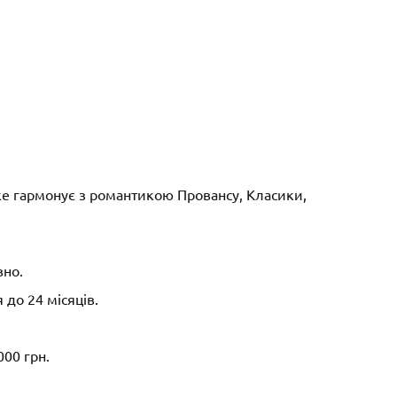
яке гармонує з романтикою Провансу, Класики,
вно.
до 24 місяців.
000 грн.