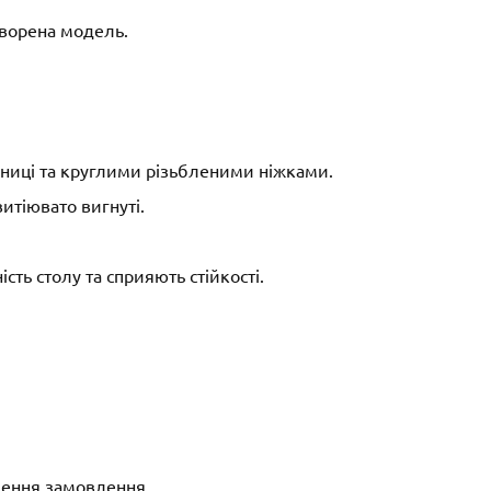
творена модель.
льниці та круглими різьбленими ніжками.
витіювато вигнуті.
ть столу та сприяють стійкості.
лення замовлення.