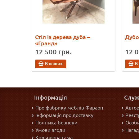
Стіл із дерева дуба –
Дубо
«Гранд»
12 500 грн.
12 0
В кошик
В
Інформація
Служ
Про фабрику меблів Фараон
Автор
Інформація про доставку
Реєст
Політика безпеки
Особи
Умови згоди
Нагад
Кольорова гама