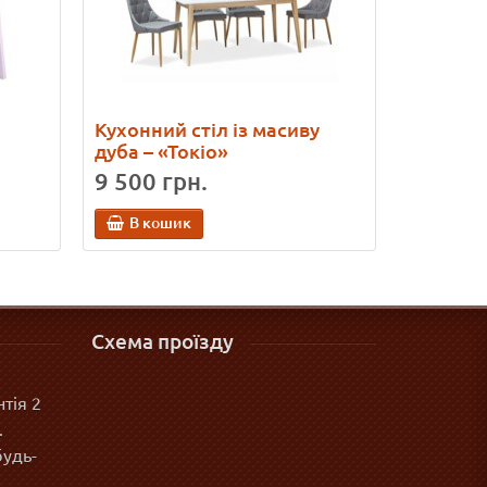
Кухонний стіл із масиву
дуба – «Токіо»
9 500 грн.
В кошик
Схема проїзду
тія 2
.
будь-