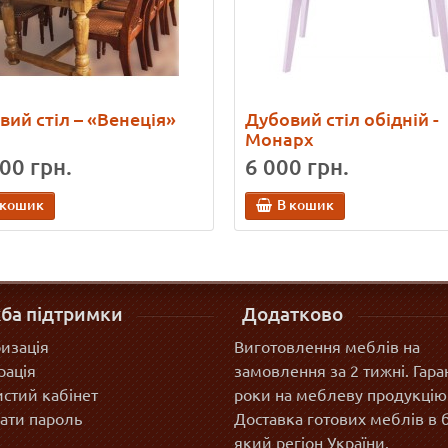
вий стіл – «Венеція»
Дубовий стіл обідній -
Монарх
00 грн.
6 000 грн.
 кошик
В кошик
ба підтримки
Додатково
изація
Виготовлення меблів на
рація
замовлення за 2 тижні. Гаран
стий кабінет
роки на меблеву продукцію
ати пароль
Доставка готових меблів в 
який регіон України.