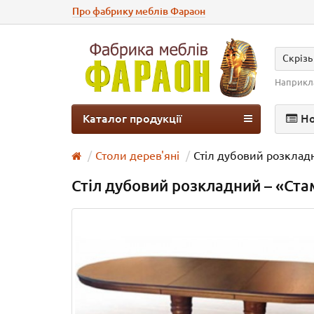
Про фабрику меблів Фараон
Скрізь
Наприкл
Каталог продукції
Н
Ко
Столи дерев'яні
Стіл дубовий розклад
Стіл дубовий розкладний – «Ста