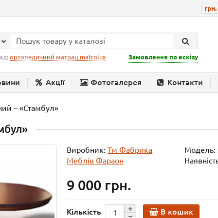
грн.
ад:
ортопедичний матрац matrolux
Замовлення по ескізу
овини
Акції
Фотогалерея
Контакти
лір тканин
ний – «Стамбул»
мбул»
Виробник:
Тм Фабрика
Модель:
Меблів Фараон
Наявність
9 000 грн.
В кошик
Кількість