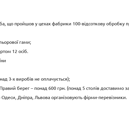
дуба, що пройшов у цехах фабрики 100-відсоткову обробку п
льорової гами;
ртом 12 осіб.
їни
онад 3-х виробів не оплачується);
на Правий берег – понад 600 грн. (понад 5 столів доставимо 
 Одеси, Дніпра, Львова організовують фірми-перевізники.