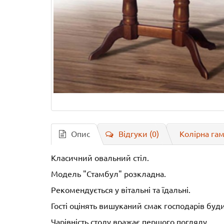
Опис
Відгуки (0)
Колірна гам
Класичний овальний стіл.
Модель "Стамбул" розкладна.
Рекомендується у вітальні та їдальні.
Гості оцінять вишуканий смак господарів буд
Чарівність столу вражає першого погляду.