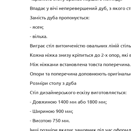
Впадає у вічі неперевершений дуб, з якого с
Замість дуба пропонується:
- ясен;
- вільха.
Виграє стіл витонченістю овальних ліній сті
Кожна ніжка знизу кріпиться до 2-х опор, які 
Між ніжками встановлена товста поперечина.
Опори та поперечина доповнюють оригінальніс
Розміри столу з дуба
Стіл дизайнерського ескізу виготовляється:
- Довжиною 1400 мм або 1800 мм;
- Шириною 900 мм;
- Висотою 750 мм.
Інші розміри вказує замовник під час оформ