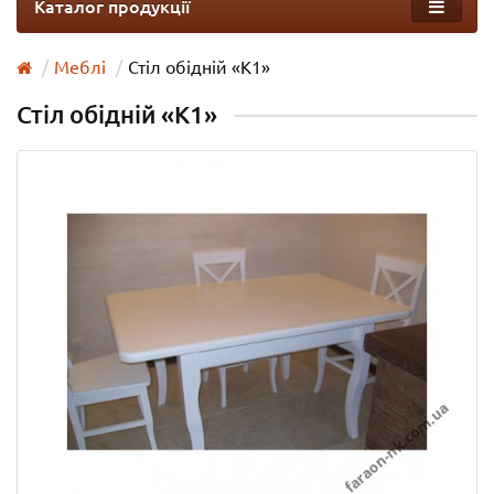
Каталог продукції
Меблі
Стіл обідній «К1»
Стіл обідній «К1»