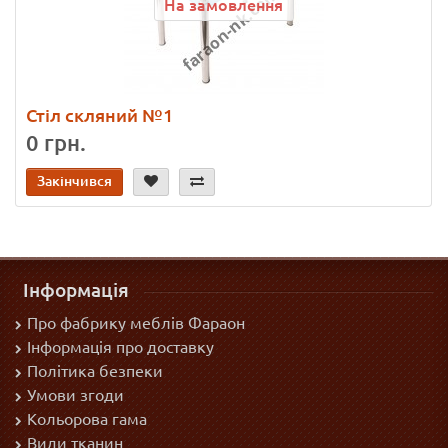
На замовлення
Стіл скляний №1
0 грн.
Закінчився
Інформація
Про фабрику меблів Фараон
Інформація про доставку
Політика безпеки
Умови згоди
Кольорова гама
Види тканин